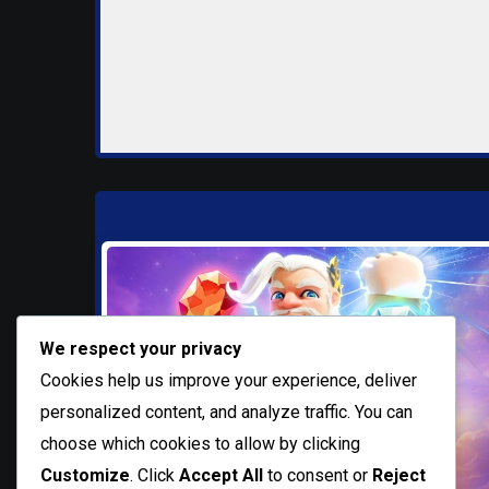
We respect your privacy
Cookies help us improve your experience, deliver
personalized content, and analyze traffic. You can
choose which cookies to allow by clicking
Customize
. Click
Accept All
to consent or
Reject