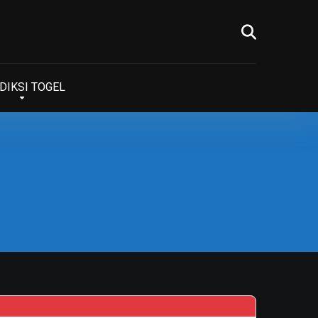
DIKSI TOGEL