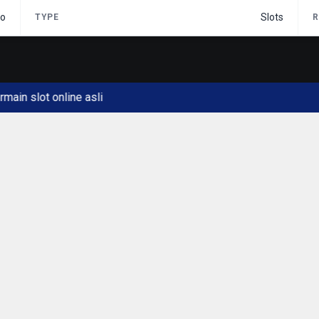
ro
Slots
TYPE
R
ain slot online asli