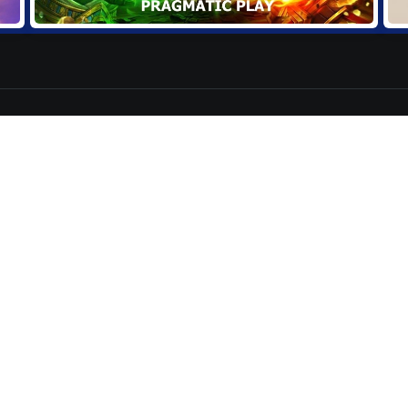
yang menyediakan informasi kasino dan sportbook dengan peluan
ne terpercaya. LiveDemoPlay juga menawarkan permainan kasino on
taruhan uang sungguhan atau menawarkan permainan kasi
enting untuk melakukannya dengan bijak dan tidak mengambil ris