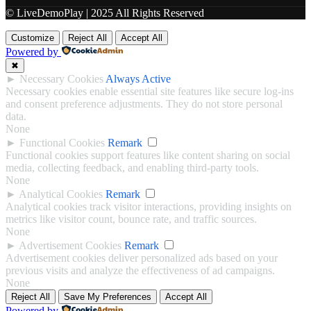
© LiveDemoPlay | 2025 All Rights Reserved
Customize
Reject All
Accept All
Powered by
✖
►
Necessary Cookies
Always Active
Necessary cookies enable essential site features like secure log-ins
and consent preference adjustments. They do not store personal
data.
None
►
Functional Cookies
Remark
Functional cookies support features like content sharing on social
media, collecting feedback, and enabling third-party tools.
None
►
Analytical Cookies
Remark
Analytical cookies track visitor interactions, providing insights on
metrics like visitor count, bounce rate, and traffic sources.
None
►
Advertisement Cookies
Remark
Advertisement cookies deliver personalized ads based on your
previous visits and analyze the effectiveness of ad campaigns.
None
Reject All
Save My Preferences
Accept All
Powered by