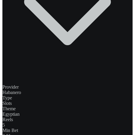
Provider
Habanero
Type
Slots
Theme
Egyptian
Reels
5
Min Bet