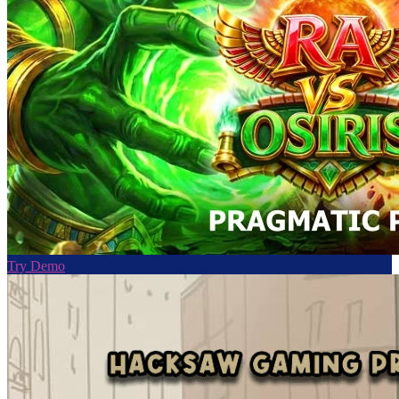
Try Demo