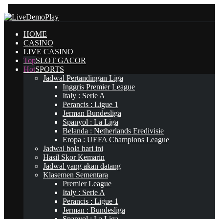
HOME
CASINO
LIVE CASINO
SLOT GACOR
SPORTS
Jadwal Pertandingan Liga
Inggris Premier League
Italy : Serie A
Perancis : Ligue 1
Jerman Bundesliga
Spanyol : La Liga
Belanda : Netherlands Eredivisie
Eropa : UEFA Champions League
Jadwal bola hari ini
Hasil Skor Kemarin
Jadwal yang akan datang
Klasemen Sementara
Premier League
Italy : Serie A
Perancis : Ligue 1
Jerman : Bundesliga
Spanyol : La Liga