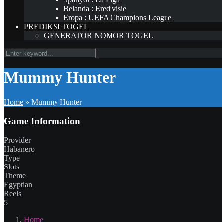
Belanda : Eredivisie
Eropa : UEFA Champions League
PREDIKSI TOGEL
GENERATOR NOMOR TOGEL
Mummy Hunter
Home
»
Mummy Hunter
Game Information
Provider
Habanero
Type
Slots
Theme
Egyptian
Reels
5
Home