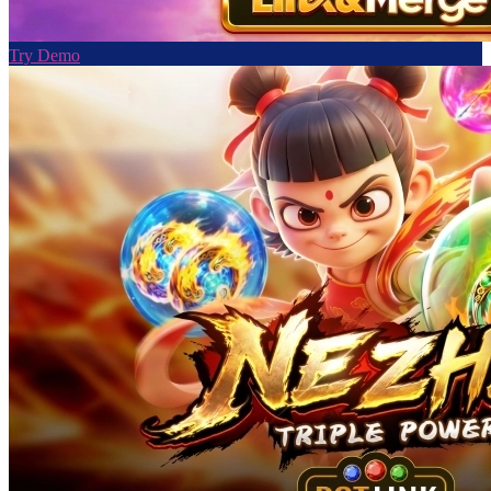
Try Demo