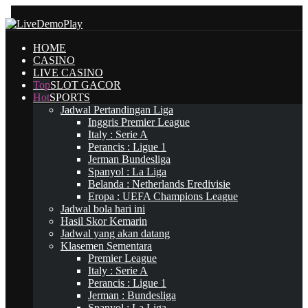
HOME
CASINO
LIVE CASINO
SLOT GACOR
SPORTS
Jadwal Pertandingan Liga
Inggris Premier League
Italy : Serie A
Perancis : Ligue 1
Jerman Bundesliga
Spanyol : La Liga
Belanda : Netherlands Eredivisie
Eropa : UEFA Champions League
Jadwal bola hari ini
Hasil Skor Kemarin
Jadwal yang akan datang
Klasemen Sementara
Premier League
Italy : Serie A
Perancis : Ligue 1
Jerman : Bundesliga
Spanyol : La Liga