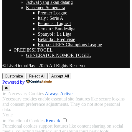
Jadwal yang akan datang
Klasemen Sementara
Premier League
Italy : Serie A
Perancis : Ligue 1
Jerman : Bundesliga
Spanyol : La Liga
Belanda : Eredivisie
Eropa : UEFA Champions League
PREDIKSI TOGEL
GENERATOR NOMOR TOGEL
© LiveDemoPlay | 2025 All Rights Reserved
Customize
Reject All
Accept All
Powered by
✖
►
Necessary Cookies
Always Active
Necessary cookies enable essential site features like secure log-ins
and consent preference adjustments. They do not store personal
data.
None
►
Functional Cookies
Remark
Functional cookies support features like content sharing on social
media, collecting feedback, and enabling third-party tools.