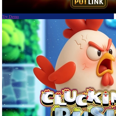
Try Demo