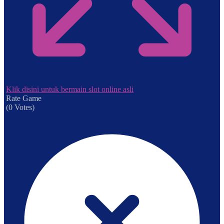
Klik disini untuk bermain slot online asli
Rate Game
(
0
Votes)