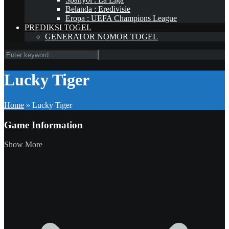
Belanda : Eredivisie
Eropa : UEFA Champions League
PREDIKSI TOGEL
GENERATOR NOMOR TOGEL
Lucky Tiger
Home
»
Lucky Tiger
Game Information
Show More