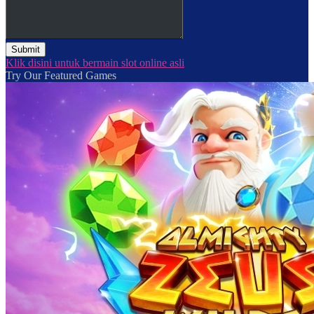
Submit
Klik disini untuk bermain slot online asli
Try Our Featured Games