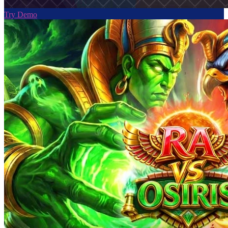
Try Demo