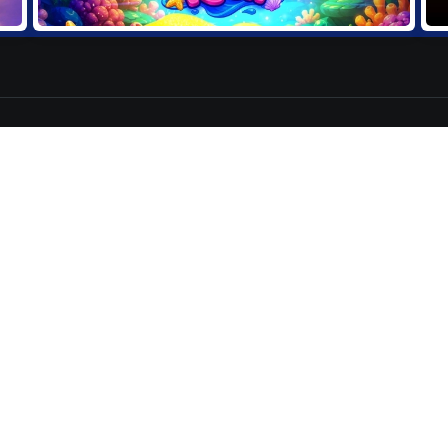
yang menyediakan informasi kasino dan sportbook dengan peluan
ne terpercaya. LiveDemoPlay juga menawarkan permainan kasino on
taruhan uang sungguhan atau menawarkan permainan kasi
enting untuk melakukannya dengan bijak dan tidak mengambil ris