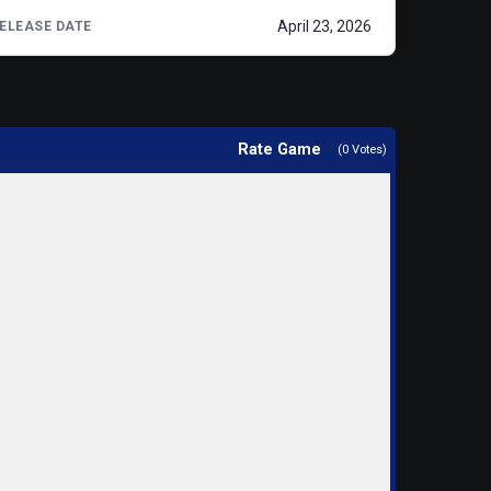
April 23, 2026
ELEASE DATE
Rate Game
(
0
Votes)