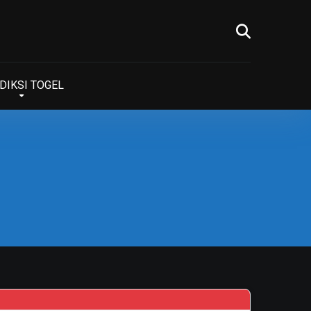
DIKSI TOGEL