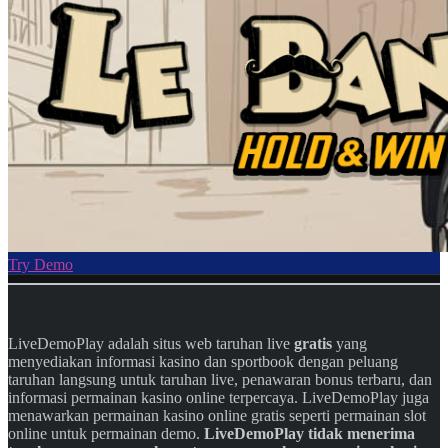
Try Demo
LiveDemoPlay adalah situs web taruhan live
gratis
yang
menyediakan informasi kasino dan sportbook dengan peluang
taruhan langsung untuk taruhan live, penawaran bonus terbaru, dan
informasi permainan kasino online terpercaya. LiveDemoPlay juga
menawarkan permainan kasino online gratis seperti permainan slot
online untuk permainan demo.
LiveDemoPlay tidak menerima