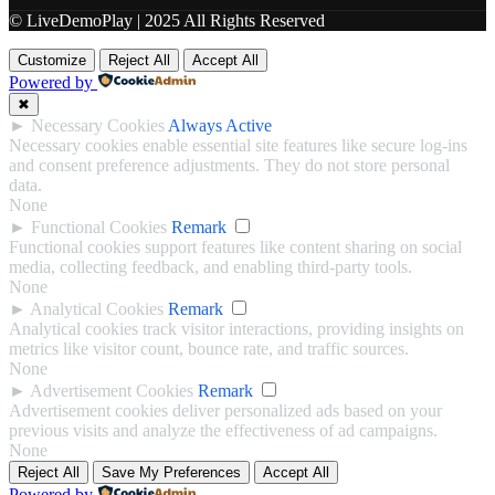
© LiveDemoPlay | 2025 All Rights Reserved
Customize
Reject All
Accept All
Powered by
✖
►
Necessary Cookies
Always Active
Necessary cookies enable essential site features like secure log-ins
and consent preference adjustments. They do not store personal
data.
None
►
Functional Cookies
Remark
Functional cookies support features like content sharing on social
media, collecting feedback, and enabling third-party tools.
None
►
Analytical Cookies
Remark
Analytical cookies track visitor interactions, providing insights on
metrics like visitor count, bounce rate, and traffic sources.
None
►
Advertisement Cookies
Remark
Advertisement cookies deliver personalized ads based on your
previous visits and analyze the effectiveness of ad campaigns.
None
Reject All
Save My Preferences
Accept All
Powered by