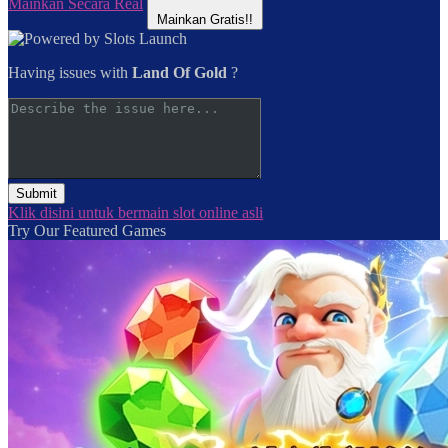
Mainkan Secara Real
Mainkan Gratis!!
Having issues with
Land Of Gold
?
Submit
Klik disini untuk bermain slot online asli
Try Our Featured Games