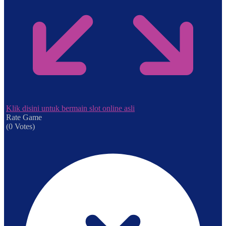
Klik disini untuk bermain slot online asli
Rate Game
(
0
Votes)