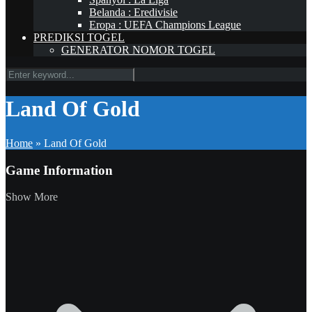
Belanda : Eredivisie
Eropa : UEFA Champions League
PREDIKSI TOGEL
GENERATOR NOMOR TOGEL
Land Of Gold
Home
»
Land Of Gold
Game Information
Show More