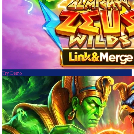
Try Demo