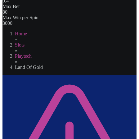
0.4
Max Bet
80
Max Win per Spin
3000
Home
»
Slots
»
Playtech
»
Land Of Gold