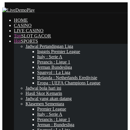
HOME
CASINO
LIVE CASINO
SLOT GACOR
SPORTS
Jadwal Pertandingan Liga
Inggris Premier League
Italy : Serie A
Perancis : Ligue 1
Jerman Bundesliga
Spanyol : La Liga
Belanda : Netherlands Eredivisie
Eropa : UEFA Champions League
Jadwal bola hari ini
Hasil Skor Kemarin
Jadwal yang akan datang
Klasemen Sementara
Premier League
Italy : Serie A
Perancis : Ligue 1
Jerman : Bundesliga
Spanyol : La Liga