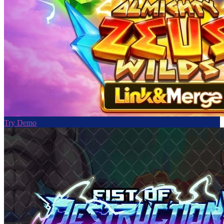
Try Demo