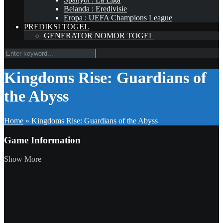
Belanda : Eredivisie
Eropa : UEFA Champions League
PREDIKSI TOGEL
GENERATOR NOMOR TOGEL
Kingdoms Rise: Guardians of
the Abyss
Home
»
Kingdoms Rise: Guardians of the Abyss
Game Information
Show More