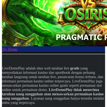
Try Demo
LiveDemoPlay adalah situs web taruhan live
gratis
yang
menyediakan informasi kasino dan sportbook dengan peluang
taruhan langsung untuk taruhan live, penawaran bonus terbaru, dan
informasi permainan kasino online terpercaya. LiveDemoPlay juga
menawarkan permainan kasino online gratis seperti permainan slot
online untuk permainan demo.
LiveDemoPlay tidak menerima
taruhan uang sungguhan atau menawarkan permainan kasino
uang sungguhan
. Layanan uang sungguhan hanya tersedia melalui
mitra yang terpercaya.