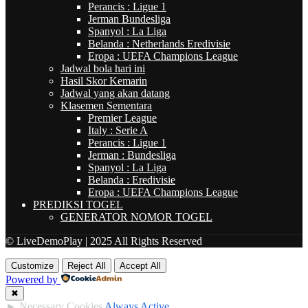
Perancis : Ligue 1
Jerman Bundesliga
Spanyol : La Liga
Belanda : Netherlands Eredivisie
Eropa : UEFA Champions League
Jadwal bola hari ini
Hasil Skor Kemarin
Jadwal yang akan datang
Klasemen Sementara
Premier League
Italy : Serie A
Perancis : Ligue 1
Jerman : Bundesliga
Spanyol : La Liga
Belanda : Eredivisie
Eropa : UEFA Champions League
PREDIKSI TOGEL
GENERATOR NOMOR TOGEL
© LiveDemoPlay | 2025 All Rights Reserved
Customize
Reject All
Accept All
Powered by
✖
►
Necessary Cookies
Always Active