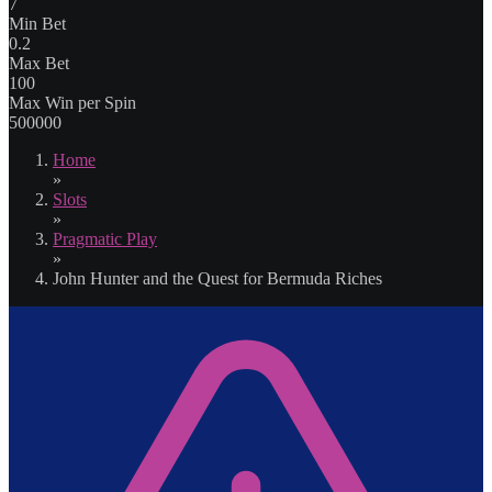
7
Min Bet
0.2
Max Bet
100
Max Win per Spin
500000
Home
»
Slots
»
Pragmatic Play
»
John Hunter and the Quest for Bermuda Riches