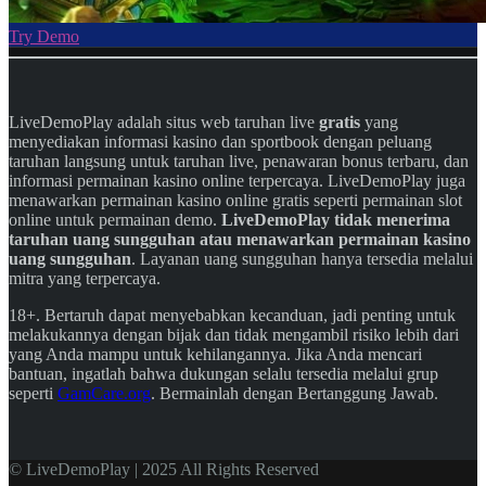
Try Demo
LiveDemoPlay adalah situs web taruhan live
gratis
yang
menyediakan informasi kasino dan sportbook dengan peluang
taruhan langsung untuk taruhan live, penawaran bonus terbaru, dan
informasi permainan kasino online terpercaya. LiveDemoPlay juga
menawarkan permainan kasino online gratis seperti permainan slot
online untuk permainan demo.
LiveDemoPlay tidak menerima
taruhan uang sungguhan atau menawarkan permainan kasino
uang sungguhan
. Layanan uang sungguhan hanya tersedia melalui
mitra yang terpercaya.
18+. Bertaruh dapat menyebabkan kecanduan, jadi penting untuk
melakukannya dengan bijak dan tidak mengambil risiko lebih dari
yang Anda mampu untuk kehilangannya. Jika Anda mencari
bantuan, ingatlah bahwa dukungan selalu tersedia melalui grup
seperti
GamCare.org
. Bermainlah dengan Bertanggung Jawab.
© LiveDemoPlay | 2025 All Rights Reserved