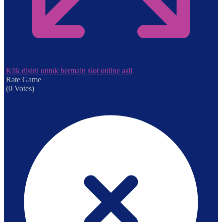
Klik disini untuk bermain slot online asli
Rate Game
(
0
Votes)