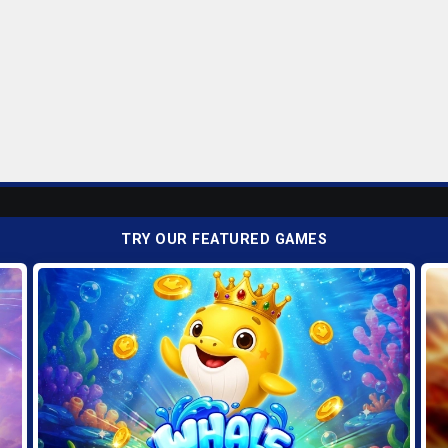
TRY OUR FEATURED GAMES