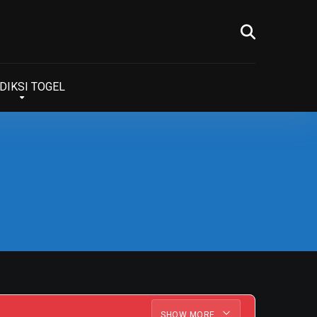
DIKSI TOGEL
SHOW MORE