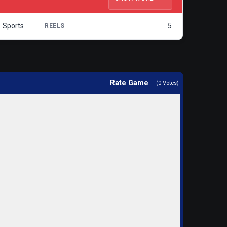
Sports
5
REELS
Rate Game
(
0
Votes)