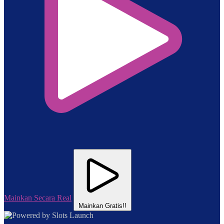
Mainkan Secara Real
Mainkan Gratis!!