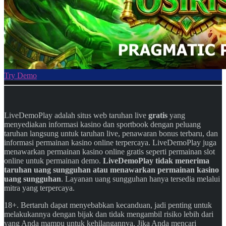
Try Demo
LiveDemoPlay adalah situs web taruhan live
gratis
yang
menyediakan informasi kasino dan sportbook dengan peluang
taruhan langsung untuk taruhan live, penawaran bonus terbaru, dan
informasi permainan kasino online terpercaya. LiveDemoPlay juga
menawarkan permainan kasino online gratis seperti permainan slot
online untuk permainan demo.
LiveDemoPlay tidak menerima
taruhan uang sungguhan atau menawarkan permainan kasino
uang sungguhan
. Layanan uang sungguhan hanya tersedia melalui
mitra yang terpercaya.
18+. Bertaruh dapat menyebabkan kecanduan, jadi penting untuk
melakukannya dengan bijak dan tidak mengambil risiko lebih dari
yang Anda mampu untuk kehilangannya. Jika Anda mencari