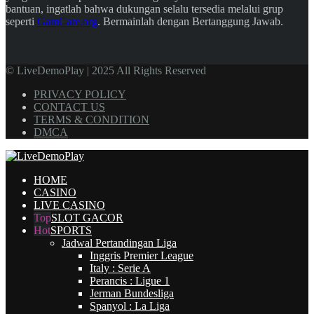
bantuan, ingatlah bahwa dukungan selalu tersedia melalui grup
seperti
GamCare.org
. Bermainlah dengan Bertanggung Jawab.
© LiveDemoPlay | 2025 All Rights Reserved
PRIVACY POLICY
CONTACT US
TERMS & CONDITION
DMCA
HOME
CASINO
LIVE CASINO
SLOT GACOR
SPORTS
Jadwal Pertandingan Liga
Inggris Premier League
Italy : Serie A
Perancis : Ligue 1
Jerman Bundesliga
Spanyol : La Liga