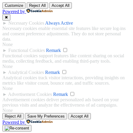
Customize
Reject All
Accept All
Powered by
✖
►
Necessary Cookies
Always Active
Necessary cookies enable essential site features like secure log-ins
and consent preference adjustments. They do not store personal
data.
None
►
Functional Cookies
Remark
Functional cookies support features like content sharing on social
media, collecting feedback, and enabling third-party tools.
None
►
Analytical Cookies
Remark
Analytical cookies track visitor interactions, providing insights on
metrics like visitor count, bounce rate, and traffic sources.
None
►
Advertisement Cookies
Remark
Advertisement cookies deliver personalized ads based on your
previous visits and analyze the effectiveness of ad campaigns.
None
Reject All
Save My Preferences
Accept All
Powered by