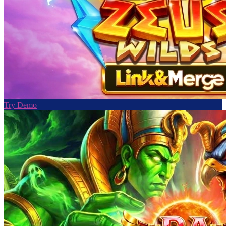
Try Demo