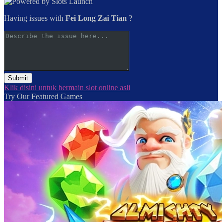
Having issues with
Fei Long Zai Tian
?
Submit
Klik disini untuk bermain slot online asli
Try Our Featured Games