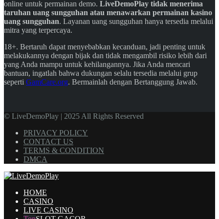
online untuk permainan demo.
LiveDemoPlay tidak menerima
taruhan uang sungguhan atau menawarkan permainan kasino
uang sungguhan
. Layanan uang sungguhan hanya tersedia melalui
mitra yang terpercaya.
18+. Bertaruh dapat menyebabkan kecanduan, jadi penting untuk
melakukannya dengan bijak dan tidak mengambil risiko lebih dari
yang Anda mampu untuk kehilangannya. Jika Anda mencari
bantuan, ingatlah bahwa dukungan selalu tersedia melalui grup
seperti
GamCare.org
. Bermainlah dengan Bertanggung Jawab.
© LiveDemoPlay | 2025 All Rights Reserved
PRIVACY POLICY
CONTACT US
TERMS & CONDITION
DMCA
HOME
CASINO
LIVE CASINO
SLOT GACOR