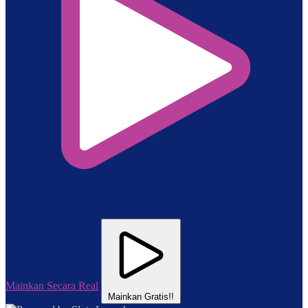
Mainkan Secara Real
Mainkan Gratis!!