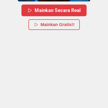
Mainkan Secara Real
Mainkan Gratis!!