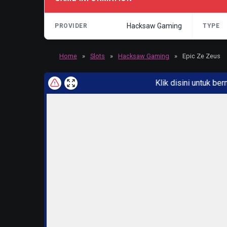
Hacksaw Gaming
PROVIDER
TYPE
Home
»
Slots
»
Hacksaw Gaming
»
Epic Ze Zeus
Klik disini untuk bermai