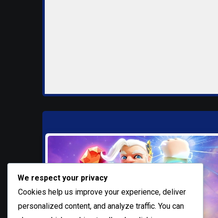
We respect your privacy
Cookies help us improve your experience, deliver
personalized content, and analyze traffic. You can