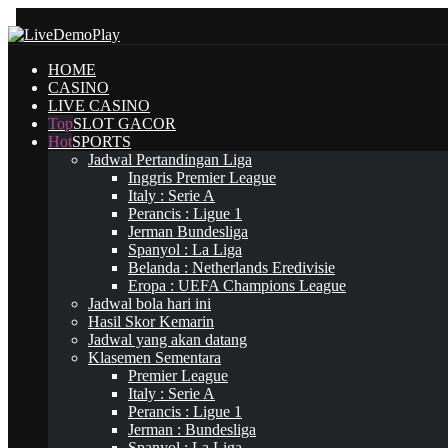
HOME
CASINO
LIVE CASINO
SLOT GACOR
SPORTS
Jadwal Pertandingan Liga
Inggris Premier League
Italy : Serie A
Perancis : Ligue 1
Jerman Bundesliga
Spanyol : La Liga
Belanda : Netherlands Eredivisie
Eropa : UEFA Champions League
Jadwal bola hari ini
Hasil Skor Kemarin
Jadwal yang akan datang
Klasemen Sementara
Premier League
Italy : Serie A
Perancis : Ligue 1
Jerman : Bundesliga
Spanyol : La Liga