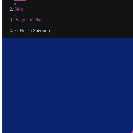
»
Slots
»
Pragmatic Play
»
El Huaso Suertudo