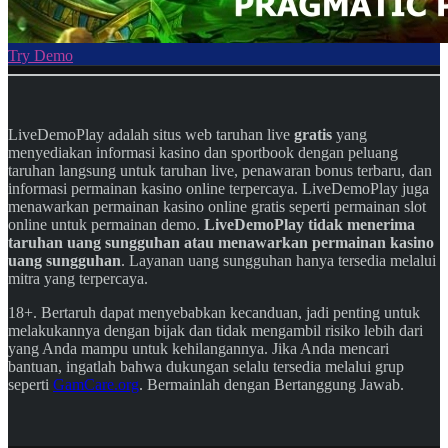
Try Demo
LiveDemoPlay adalah situs web taruhan live
gratis
yang
menyediakan informasi kasino dan sportbook dengan peluang
taruhan langsung untuk taruhan live, penawaran bonus terbaru, dan
informasi permainan kasino online terpercaya. LiveDemoPlay juga
menawarkan permainan kasino online gratis seperti permainan slot
online untuk permainan demo.
LiveDemoPlay tidak menerima
taruhan uang sungguhan atau menawarkan permainan kasino
uang sungguhan
. Layanan uang sungguhan hanya tersedia melalui
mitra yang terpercaya.
18+. Bertaruh dapat menyebabkan kecanduan, jadi penting untuk
melakukannya dengan bijak dan tidak mengambil risiko lebih dari
yang Anda mampu untuk kehilangannya. Jika Anda mencari
bantuan, ingatlah bahwa dukungan selalu tersedia melalui grup
seperti
GamCare.org
. Bermainlah dengan Bertanggung Jawab.