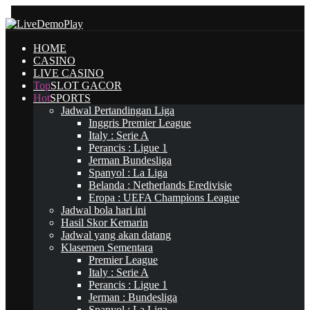
HOME
CASINO
LIVE CASINO
SLOT GACOR
SPORTS
Jadwal Pertandingan Liga
Inggris Premier League
Italy : Serie A
Perancis : Ligue 1
Jerman Bundesliga
Spanyol : La Liga
Belanda : Netherlands Eredivisie
Eropa : UEFA Champions League
Jadwal bola hari ini
Hasil Skor Kemarin
Jadwal yang akan datang
Klasemen Sementara
Premier League
Italy : Serie A
Perancis : Ligue 1
Jerman : Bundesliga
Spanyol : La Liga