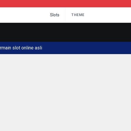
Slots
THEME
ain slot online asli