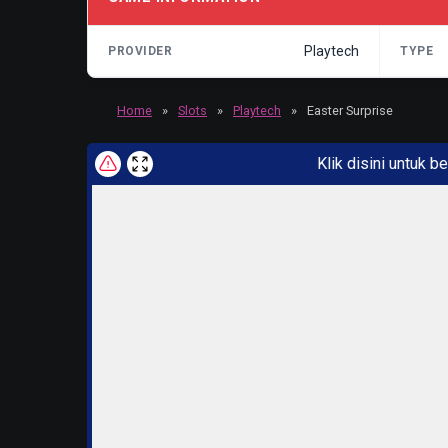
Playtech
PROVIDER
TYPE
Home
»
Slots
»
Playtech
»
Easter Surprise
Klik disini untuk berm