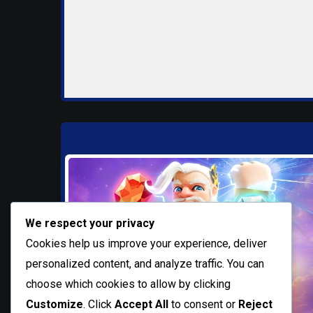
We respect your privacy
Cookies help us improve your experience, deliver
personalized content, and analyze traffic. You can
choose which cookies to allow by clicking
Customize
. Click
Accept All
to consent or
Reject