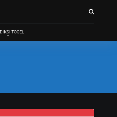
DIKSI TOGEL