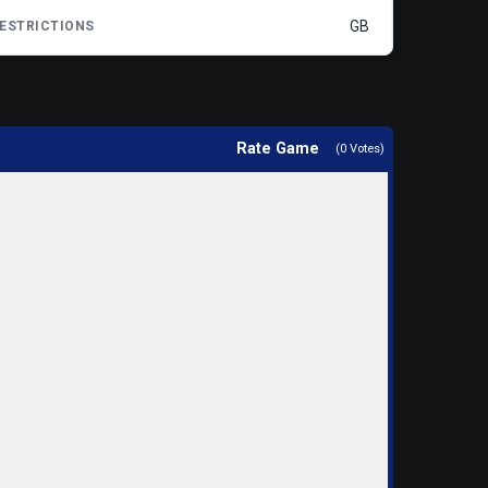
GB
ESTRICTIONS
Rate Game
(
0
Votes)