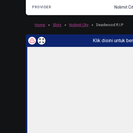
Nolimit Ci
PROVIDER
Home
»
Slots
»
Nolimit City
»
Deadwood R.I.P
Klik disini untuk berma