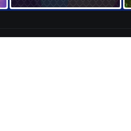
yang menyediakan informasi kasino dan sportbook dengan peluan
ne terpercaya. LiveDemoPlay juga menawarkan permainan kasino on
taruhan uang sungguhan atau menawarkan permainan kasi
enting untuk melakukannya dengan bijak dan tidak mengambil ris