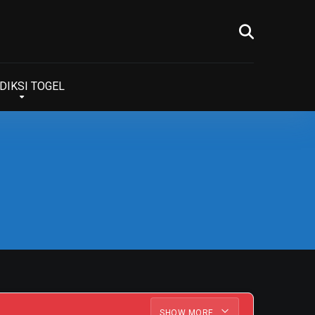
DIKSI TOGEL
SHOW MORE