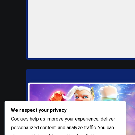
We respect your privacy
Cookies help us improve your experience, deliver
personalized content, and analyze traffic. You can