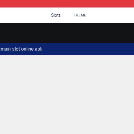
Slots
THEME
in slot online asli