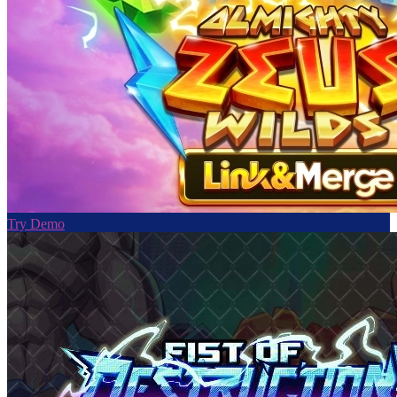
Try Demo