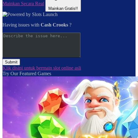
Mainkan Secara Real
Mainkan Gratis!!
Having issues with
Cash Crooks
?
Submit
Klik disini untuk bermain slot online asli
Try Our Featured Games