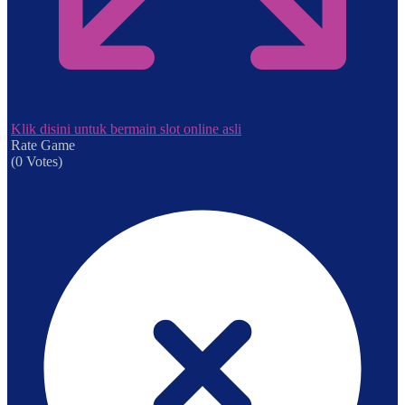
Klik disini untuk bermain slot online asli
Rate Game
(
0
Votes)