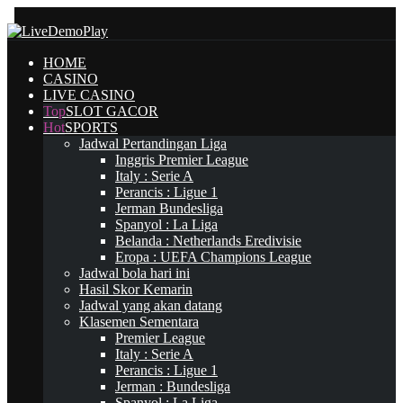
HOME
CASINO
LIVE CASINO
SLOT GACOR
SPORTS
Jadwal Pertandingan Liga
Inggris Premier League
Italy : Serie A
Perancis : Ligue 1
Jerman Bundesliga
Spanyol : La Liga
Belanda : Netherlands Eredivisie
Eropa : UEFA Champions League
Jadwal bola hari ini
Hasil Skor Kemarin
Jadwal yang akan datang
Klasemen Sementara
Premier League
Italy : Serie A
Perancis : Ligue 1
Jerman : Bundesliga
Spanyol : La Liga