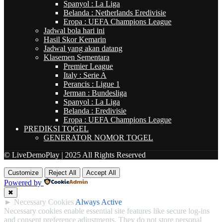
Spanyol : La Liga
Belanda : Netherlands Eredivisie
Eropa : UEFA Champions League
Jadwal bola hari ini
Hasil Skor Kemarin
Jadwal yang akan datang
Klasemen Sementara
Premier League
Italy : Serie A
Perancis : Ligue 1
Jerman : Bundesliga
Spanyol : La Liga
Belanda : Eredivisie
Eropa : UEFA Champions League
PREDIKSI TOGEL
GENERATOR NOMOR TOGEL
© LiveDemoPlay | 2025 All Rights Reserved
Customize
Reject All
Accept All
Powered by
✖
►
Necessary Cookies
Always Active
Necessary cookies enable essential site features like secure log-ins
and consent preference adjustments. They do not store personal