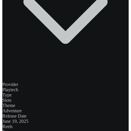
Provider
Playtech
Type
Slots
Theme
Adventure
Release Date
June 19, 2025
Reels