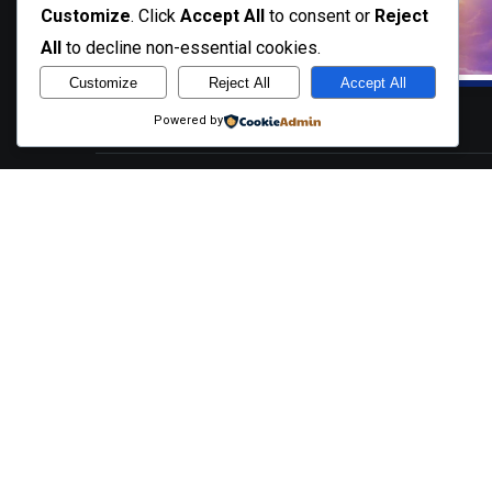
Customize
. Click
Accept All
to consent or
Reject
All
to decline non-essential cookies.
Customize
Reject All
Accept All
Powered by
LiveDemoPlay adalah situs web taruhan live
gratis
bonus terbaru, dan informasi permainan kasino onli
permainan demo.
LiveDemoPlay tidak menerima 