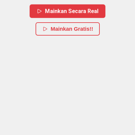
Mainkan Secara Real
Mainkan Gratis!!