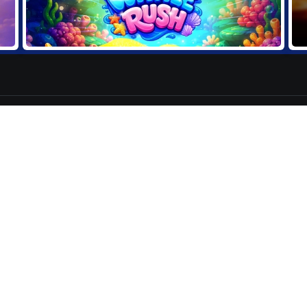
yang menyediakan informasi kasino dan sportbook dengan peluan
ne terpercaya. LiveDemoPlay juga menawarkan permainan kasino on
taruhan uang sungguhan atau menawarkan permainan kasi