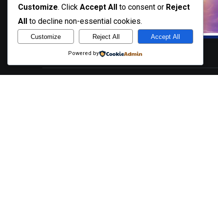
Customize
. Click
Accept All
to consent or
Reject
All
to decline non-essential cookies.
Customize
Reject All
Accept All
Powered by
LiveDemoPlay adalah situs web taruhan live
gratis
bonus terbaru, dan informasi permainan kasino onli
permainan demo.
LiveDemoPlay tidak menerima 