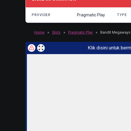
Pragmatic Play
PROVIDER
TYPE
Home
»
Slots
»
Pragmatic Play
»
Bandit Megaways
Klik disini untuk bermain