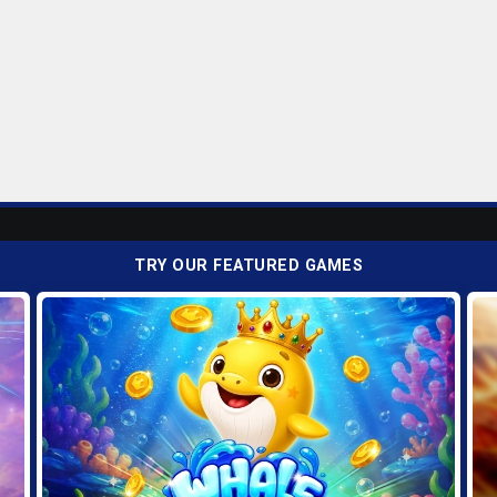
TRY OUR FEATURED GAMES