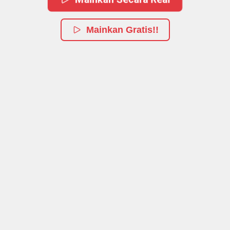
Mainkan Gratis!!