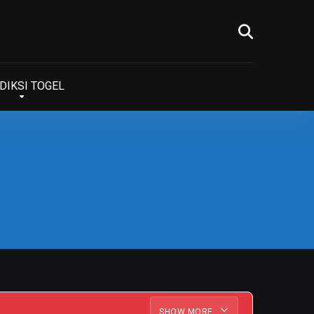
DIKSI TOGEL
SHOW MORE