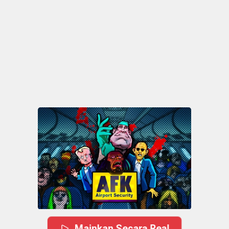
Mainkan Secara Real