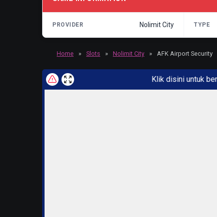
Nolimit City
PROVIDER
TYPE
Home
»
Slots
»
Nolimit City
»
AFK Airport Security
Klik disini untuk berm