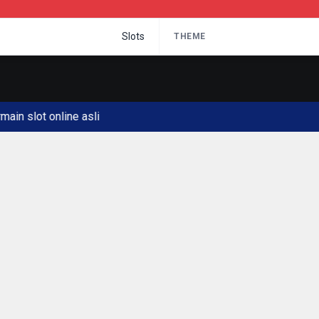
Slots
THEME
ain slot online asli