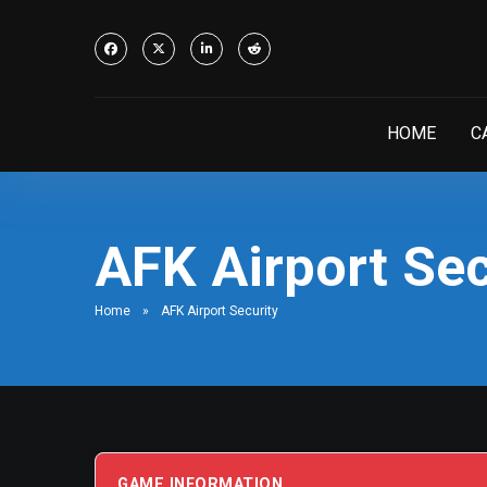
HOME
C
AFK Airport Sec
Home
»
AFK Airport Security
GAME INFORMATION