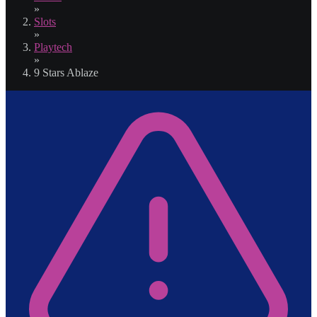
»
Slots
»
Playtech
»
9 Stars Ablaze