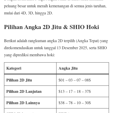
peluang besar untuk meraih kemenangan di semua jenis taruhan,
mulai dari 4D, 3D, hingga 2D.
Pilihan Angka 2D Jitu & SHIO Hoki
Berikut adalah rangkuman angka 2D terpilih (Angka Tepat) yang
direkomendasikan untuk tanggal 13 Desember 2025, serta SHIO
yang diprediksi membawa hoki:
Kategori
Angka Jitu
Pilihan 2D Jitu
$01 – 03 – 07 – 08$
Pilihan 2D Lanjutan
$13 – 17 – 18 – 37$
Pilihan 2D Lainnya
$38 – 78 – 10 – 30$