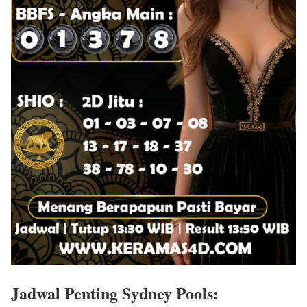
Jadwal Penting Sydney Pools: