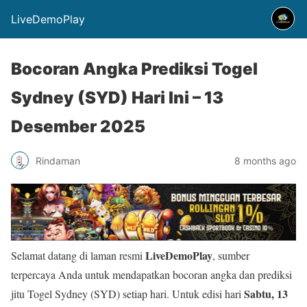
LiveDemoPlay
Bocoran Angka Prediksi Togel
Sydney (SYD) Hari Ini – 13
Desember 2025
Rindaman
8 months ago
LiveDemoPlay
Selamat datang di laman resmi
, sumber
terpercaya Anda untuk mendapatkan bocoran angka dan prediksi
Sabtu, 13
jitu Togel Sydney (SYD) setiap hari. Untuk edisi hari