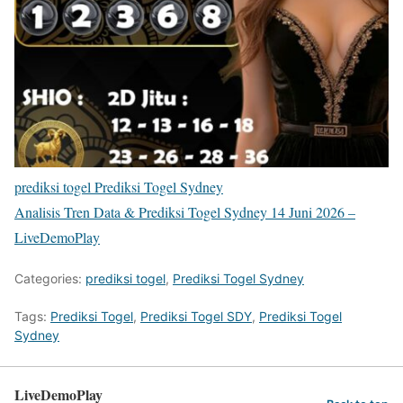
prediksi togel
Prediksi Togel Sydney
Analisis Tren Data & Prediksi Togel Sydney 14 Juni 2026 –
LiveDemoPlay
Categories:
prediksi togel
,
Prediksi Togel Sydney
Tags:
Prediksi Togel
,
Prediksi Togel SDY
,
Prediksi Togel
Sydney
LiveDemoPlay