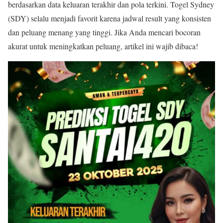
berdasarkan data keluaran terakhir dan pola terkini. Togel Sydney
(SDY) selalu menjadi favorit karena jadwal result yang konsisten
dan peluang menang yang tinggi. Jika Anda mencari bocoran
akurat untuk meningkatkan peluang, artikel ini wajib dibaca!