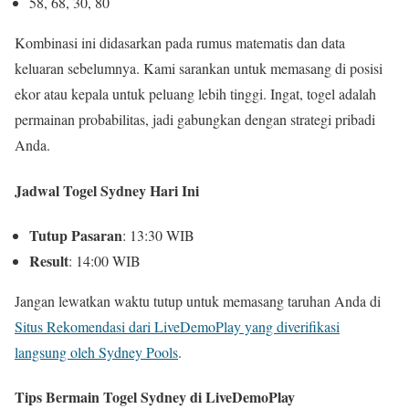
58, 68, 30, 80
Kombinasi ini didasarkan pada rumus matematis dan data
keluaran sebelumnya. Kami sarankan untuk memasang di posisi
ekor atau kepala untuk peluang lebih tinggi. Ingat, togel adalah
permainan probabilitas, jadi gabungkan dengan strategi pribadi
Anda.
Jadwal Togel Sydney Hari Ini
Tutup Pasaran
: 13:30 WIB
Result
: 14:00 WIB
Jangan lewatkan waktu tutup untuk memasang taruhan Anda di
Situs Rekomendasi dari LiveDemoPlay yang diverifikasi
langsung oleh Sydney Pools
.
Tips Bermain Togel Sydney di LiveDemoPlay