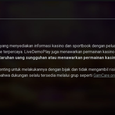
yang menyediakan informasi kasino dan sportbook dengan peluan
ne terpercaya. LiveDemoPlay juga menawarkan permainan kasino on
taruhan uang sungguhan atau menawarkan permainan kasi
enting untuk melakukannya dengan bijak dan tidak mengambil ris
 bahwa dukungan selalu tersedia melalui grup seperti
GamCare.or