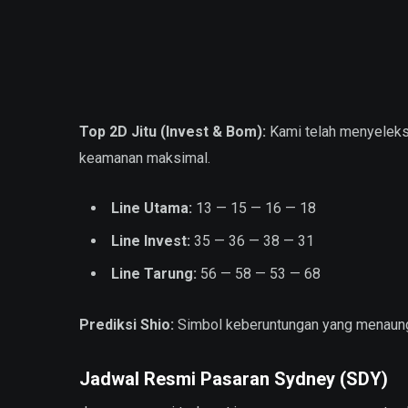
Top 2D Jitu (Invest & Bom):
Kami telah menyeleksi
keamanan maksimal.
Line Utama:
13 — 15 — 16 — 18
Line Invest:
35 — 36 — 38 — 31
Line Tarung:
56 — 58 — 53 — 68
Prediksi Shio:
Simbol keberuntungan yang menaungi
Jadwal Resmi Pasaran Sydney (SDY)