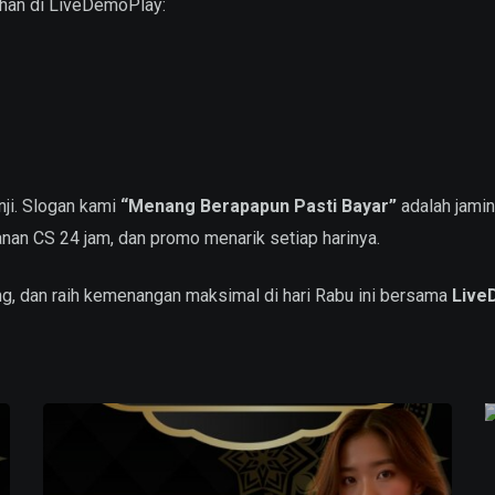
han di LiveDemoPlay:
nji. Slogan kami
“Menang Berapapun Pasti Bayar”
adalah jami
nan CS 24 jam, dan promo menarik setiap harinya.
ng, dan raih kemenangan maksimal di hari Rabu ini bersama
Live