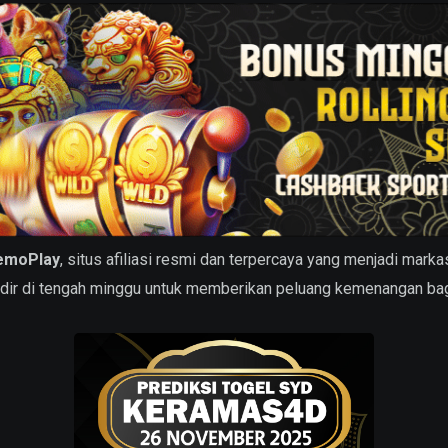
emoPlay
, situs afiliasi resmi dan terpercaya yang menjadi marka
adir di tengah minggu untuk memberikan peluang kemenangan bag