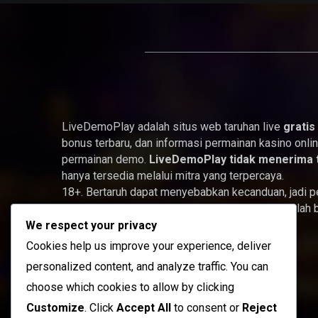
LiveDemoPlay adalah situs web taruhan live
gratis
bonus terbaru, dan informasi permainan kasino onli
permainan demo.
LiveDemoPlay tidak menerima 
hanya tersedia melalui mitra yang terpercaya.
18+. Bertaruh dapat menyebabkan kecanduan, jadi p
kehilangannya. Jika Anda mencari bantuan, ingatlah
We respect your privacy
Cookies help us improve your experience, deliver
personalized content, and analyze traffic. You can
choose which cookies to allow by clicking
Customize
. Click
Accept All
to consent or
Reject