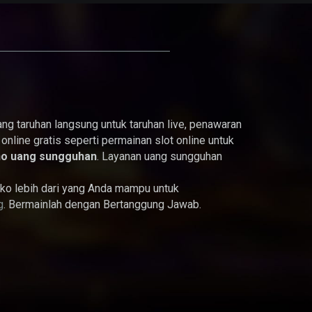
g taruhan langsung untuk taruhan live, penawaran
line gratis seperti permainan slot online untuk
no uang sungguhan
. Layanan uang sungguhan
iko lebih dari yang Anda mampu untuk
g
. Bermainlah dengan Bertanggung Jawab.