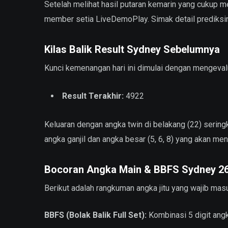
Setelah melihat hasil putaran kemarin yang cukup 
member setia LiveDemoPlay. Simak detail prediksin
Kilas Balik Result Sydney Sebelumnya
Kunci kemenangan hari ini dimulai dengan mengevalu
Result Terakhir:
4922
Keluaran dengan angka twin di belakang (22) sering
angka ganjil dan angka besar (5, 6, 8) yang akan me
Bocoran Angka Main & BBFS Sydney 2
Berikut adalah rangkuman angka jitu yang wajib mas
BBFS (Bolak Balik Full Set):
Kombinasi 5 digit angk