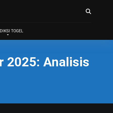
DIKSI TOGEL
 2025: Analisis