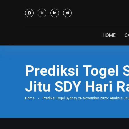
HOME
C
Prediksi Togel
Jitu SDY Hari 
Home
»
Prediksi Togel Sydney 26 November 2025: Analisis Jit