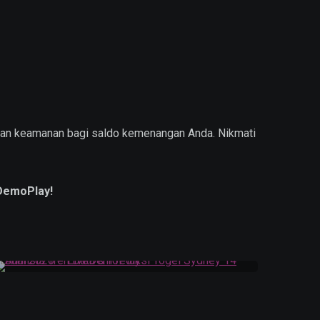
nan keamanan bagi saldo kemenangan Anda. Nikmati
prediksi togel
Prediksi Togel Sydney
DemoPlay!
Analisis Tren Data & Prediksi
Togel Sydney 14 Juni 2026 –
LiveDemoPlay