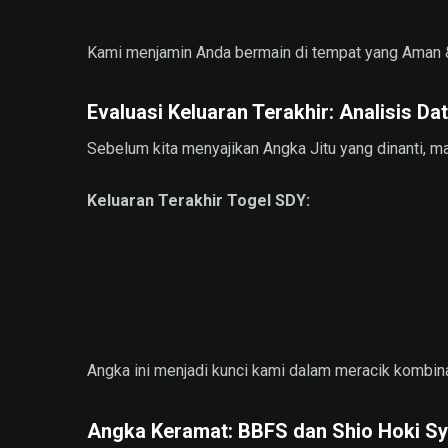
Kami menjamin Anda bermain di tempat yang Aman 
Evaluasi Keluaran Terakhir: Analisis Da
Sebelum kita menyajikan Angka Jitu yang dinanti, mar
Keluaran Terakhir Togel SDY:
Angka ini menjadi kunci kami dalam meracik kombinas
Angka Keramat: BBFS dan Shio Hoki S