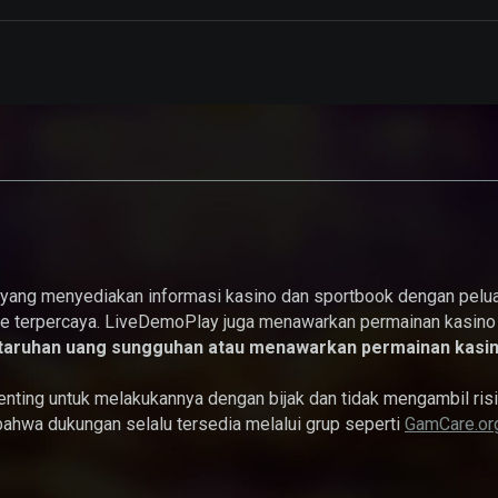
yang menyediakan informasi kasino dan sportbook dengan peluan
ne terpercaya. LiveDemoPlay juga menawarkan permainan kasino on
taruhan uang sungguhan atau menawarkan permainan kasi
enting untuk melakukannya dengan bijak dan tidak mengambil ris
 bahwa dukungan selalu tersedia melalui grup seperti
GamCare.or