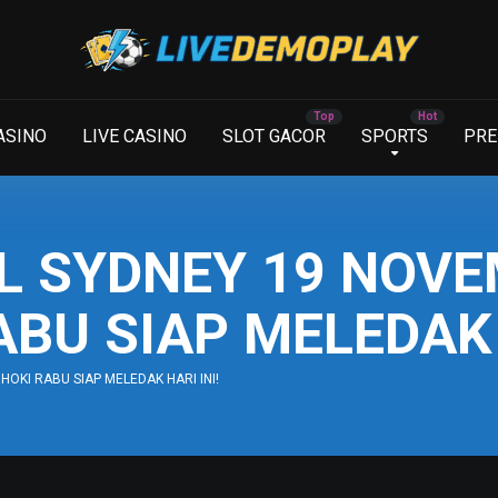
ASINO
LIVE CASINO
SLOT GACOR
SPORTS
PRE
L SYDNEY 19 NOVE
BU SIAP MELEDAK 
OKI RABU SIAP MELEDAK HARI INI!