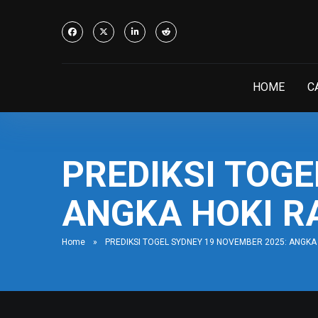
HOME
C
PREDIKSI TOGE
ANGKA HOKI RA
Home
»
PREDIKSI TOGEL SYDNEY 19 NOVEMBER 2025: ANGKA H