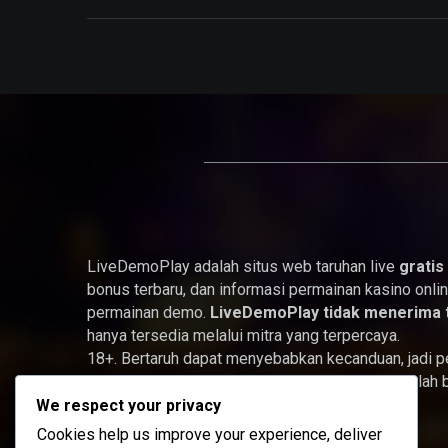
LiveDemoPlay adalah situs web taruhan live
gratis
bonus terbaru, dan informasi permainan kasino onli
permainan demo.
LiveDemoPlay tidak menerima 
hanya tersedia melalui mitra yang terpercaya.
18+. Bertaruh dapat menyebabkan kecanduan, jadi p
kehilangannya. Jika Anda mencari bantuan, ingatlah
We respect your privacy
Cookies help us improve your experience, deliver