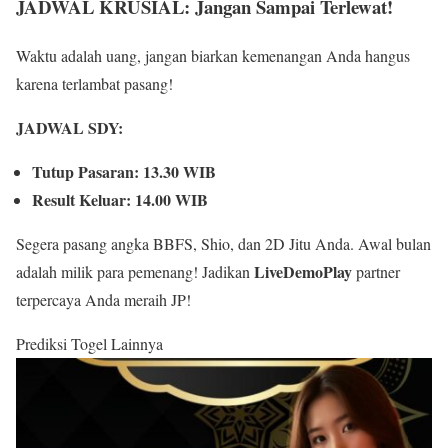
JADWAL KRUSIAL: Jangan Sampai Terlewat!
Waktu adalah uang, jangan biarkan kemenangan Anda hangus
karena terlambat pasang!
JADWAL SDY:
Tutup Pasaran: 13.30 WIB
Result Keluar: 14.00 WIB
Segera pasang angka BBFS, Shio, dan 2D Jitu Anda. Awal bulan
LiveDemoPlay
adalah milik para pemenang! Jadikan
partner
terpercaya Anda meraih JP!
Prediksi Togel Lainnya