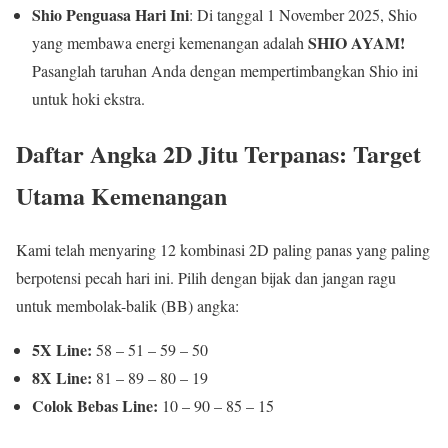
Shio Penguasa Hari Ini
: Di tanggal 1 November 2025, Shio
SHIO AYAM!
yang membawa energi kemenangan adalah
Pasanglah taruhan Anda dengan mempertimbangkan Shio ini
untuk hoki ekstra.
Daftar Angka 2D Jitu Terpanas: Target
Utama Kemenangan
Kami telah menyaring 12 kombinasi 2D paling panas yang paling
berpotensi pecah hari ini. Pilih dengan bijak dan jangan ragu
untuk membolak-balik (BB) angka:
5X Line:
58 – 51 – 59 – 50
8X Line:
81 – 89 – 80 – 19
Colok Bebas Line:
10 – 90 – 85 – 15