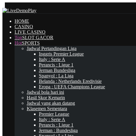
HOME
CASINO
LIVE CASINO
SLOT GACOR
SPORTS
Jadwal Pertandingan Liga
Inggris Premier League
Italy : Serie A
Perancis : Ligue 1
Jerman Bundesliga
Spanyol : La Liga
Belanda : Netherlands Eredivisie
Eropa : UEFA Champions League
Jadwal bola hari ini
Hasil Skor Kemarin
Jadwal yang akan datang
Klasemen Sementara
Premier League
Italy : Serie A
Perancis : Ligue 1
Jerman : Bundesliga
Spanyol : La Liga