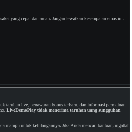
nsaksi yang cepat dan aman. Jangan lewatkan kesempatan emas ini.
k taruhan live, penawaran bonus terbaru, dan informasi permainan
emo.
LiveDemoPlay tidak menerima taruhan uang sungguhan
nda mampu untuk kehilangannya. Jika Anda mencari bantuan, ingatlah