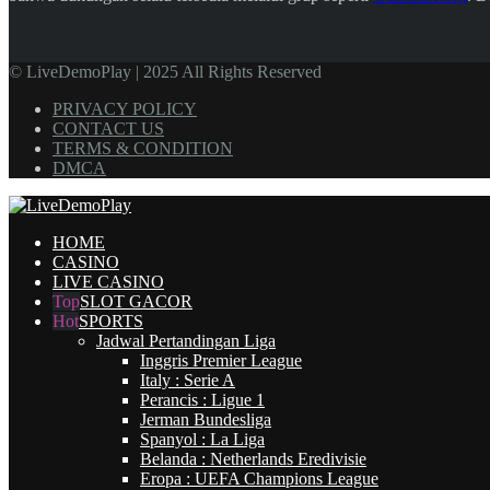
© LiveDemoPlay | 2025 All Rights Reserved
PRIVACY POLICY
CONTACT US
TERMS & CONDITION
DMCA
HOME
CASINO
LIVE CASINO
SLOT GACOR
SPORTS
Jadwal Pertandingan Liga
Inggris Premier League
Italy : Serie A
Perancis : Ligue 1
Jerman Bundesliga
Spanyol : La Liga
Belanda : Netherlands Eredivisie
Eropa : UEFA Champions League