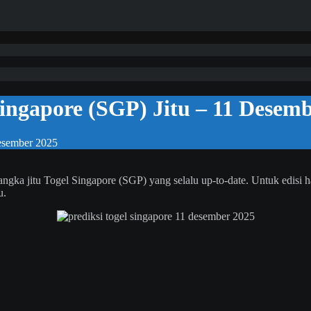
ingapore (SGP) Jitu – 11 Desem
Desember 2025
angka jitu Togel Singapore (SGP) yang selalu up-to-date. Untuk edisi h
u.