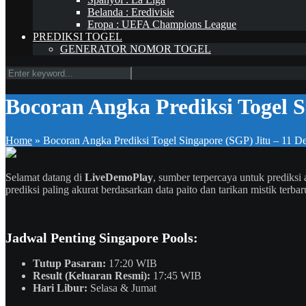
Belanda : Eredivisie
Eropa : UEFA Champions League
PREDIKSI TOGEL
GENERATOR NOMOR TOGEL
Bocoran Angka Prediksi Togel S
Home
»
Bocoran Angka Prediksi Togel Singapore (SGP) Jitu – 11 
Selamat datang di
LiveDemoPlay
, sumber terpercaya untuk prediksi 
prediksi paling akurat berdasarkan data paito dan tarikan mistik terbar
Jadwal Penting Singapore Pools:
Tutup Pasaran:
17:20 WIB
Result (Keluaran Resmi):
17:45 WIB
Hari Libur:
Selasa & Jumat