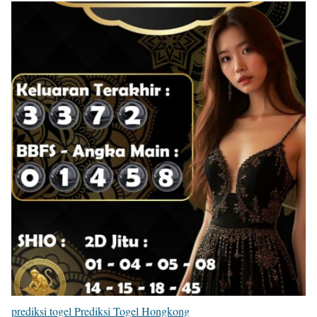
prediksi togel
Prediksi Togel Hongkong