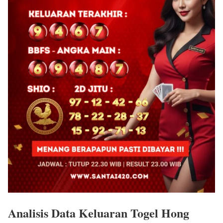
Analisis Data Keluaran Togel Hong