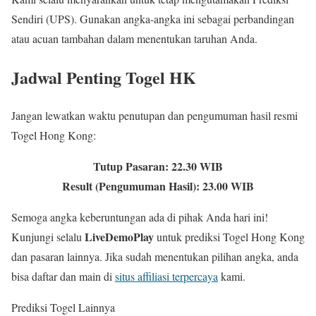
Sendiri (UPS). Gunakan angka-angka ini sebagai perbandingan
atau acuan tambahan dalam menentukan taruhan Anda.
Jadwal Penting Togel HK
Jangan lewatkan waktu penutupan dan pengumuman hasil resmi
Togel Hong Kong:
Tutup Pasaran: 22.30 WIB
Result (Pengumuman Hasil): 23.00 WIB
Semoga angka keberuntungan ada di pihak Anda hari ini!
LiveDemoPlay
Kunjungi selalu
untuk prediksi Togel Hong Kong
dan pasaran lainnya. Jika sudah menentukan pilihan angka, anda
bisa daftar dan main di
situs affiliasi terpercaya
kami.
Prediksi Togel Lainnya