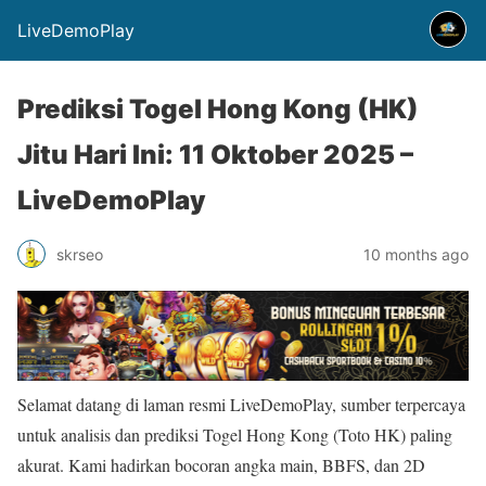
LiveDemoPlay
Prediksi Togel Hong Kong (HK)
Jitu Hari Ini: 11 Oktober 2025 –
LiveDemoPlay
skrseo
10 months ago
Selamat datang di laman resmi LiveDemoPlay, sumber terpercaya
untuk analisis dan prediksi Togel Hong Kong (Toto HK) paling
akurat. Kami hadirkan bocoran angka main, BBFS, dan 2D