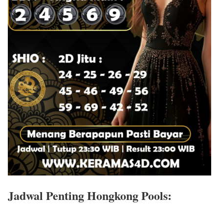
Jadwal Penting Hongkong Pools: