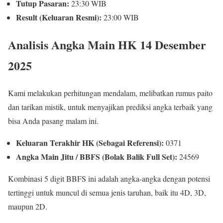
Tutup Pasaran:
23:30 WIB
Result (Keluaran Resmi):
23:00 WIB
Analisis Angka Main HK 14 Desember
2025
Kami melakukan perhitungan mendalam, melibatkan rumus paito
dan tarikan mistik, untuk menyajikan prediksi angka terbaik yang
bisa Anda pasang malam ini.
Keluaran Terakhir HK (Sebagai Referensi):
0371
Angka Main Jitu / BBFS (Bolak Balik Full Set):
24569
Kombinasi 5 digit BBFS ini adalah angka-angka dengan potensi
tertinggi untuk muncul di semua jenis taruhan, baik itu 4D, 3D,
maupun 2D.