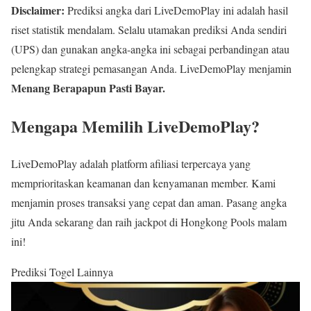
Disclaimer:
Prediksi angka dari LiveDemoPlay ini adalah hasil
riset statistik mendalam. Selalu utamakan prediksi Anda sendiri
(UPS) dan gunakan angka-angka ini sebagai perbandingan atau
pelengkap strategi pemasangan Anda. LiveDemoPlay menjamin
Menang Berapapun Pasti Bayar.
Mengapa Memilih LiveDemoPlay?
LiveDemoPlay adalah platform afiliasi terpercaya yang
memprioritaskan keamanan dan kenyamanan member. Kami
menjamin proses transaksi yang cepat dan aman. Pasang angka
jitu Anda sekarang dan raih jackpot di Hongkong Pools malam
ini!
Prediksi Togel Lainnya