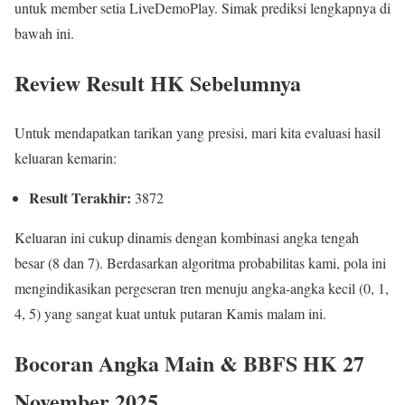
untuk member setia LiveDemoPlay. Simak prediksi lengkapnya di
bawah ini.
Review Result HK Sebelumnya
Untuk mendapatkan tarikan yang presisi, mari kita evaluasi hasil
keluaran kemarin:
Result Terakhir:
3872
Keluaran ini cukup dinamis dengan kombinasi angka tengah
besar (8 dan 7). Berdasarkan algoritma probabilitas kami, pola ini
mengindikasikan pergeseran tren menuju angka-angka kecil (0, 1,
4, 5) yang sangat kuat untuk putaran Kamis malam ini.
Bocoran Angka Main & BBFS HK 27
November 2025