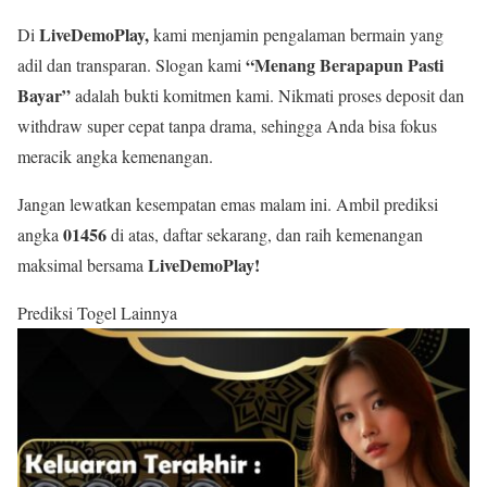
LiveDemoPlay,
Di
kami menjamin pengalaman bermain yang
“Menang Berapapun Pasti
adil dan transparan. Slogan kami
Bayar”
adalah bukti komitmen kami. Nikmati proses deposit dan
withdraw super cepat tanpa drama, sehingga Anda bisa fokus
meracik angka kemenangan.
Jangan lewatkan kesempatan emas malam ini. Ambil prediksi
01456
angka
di atas, daftar sekarang, dan raih kemenangan
LiveDemoPlay!
maksimal bersama
Prediksi Togel Lainnya