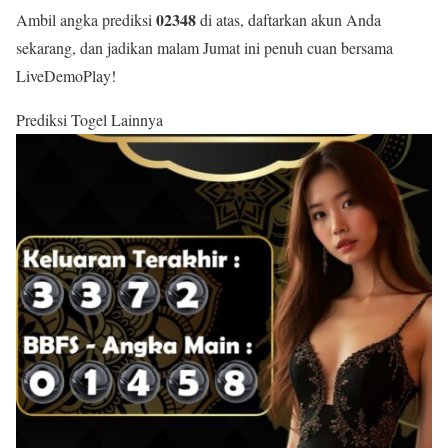
02348
Ambil angka prediksi
di atas, daftarkan akun Anda
sekarang, dan jadikan malam Jumat ini penuh cuan bersama
LiveDemoPlay!
Prediksi Togel Lainnya