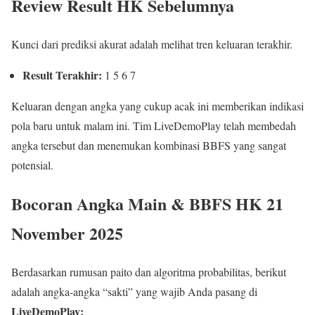
Review Result HK Sebelumnya
Kunci dari prediksi akurat adalah melihat tren keluaran terakhir.
Result Terakhir:
1 5 6 7
Keluaran dengan angka yang cukup acak ini memberikan indikasi
pola baru untuk malam ini. Tim LiveDemoPlay telah membedah
angka tersebut dan menemukan kombinasi BBFS yang sangat
potensial.
Bocoran Angka Main & BBFS HK 21
November 2025
Berdasarkan rumusan paito dan algoritma probabilitas, berikut
adalah angka-angka “sakti” yang wajib Anda pasang di
LiveDemoPlay: