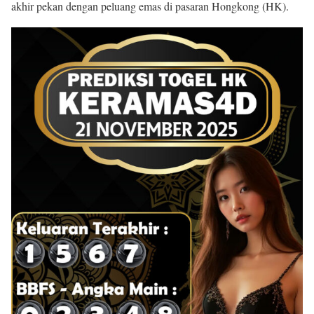
akhir pekan dengan peluang emas di pasaran Hongkong (HK).