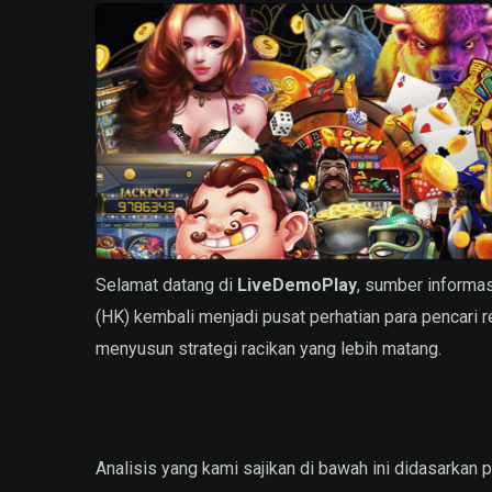
Selamat datang di
LiveDemoPlay
, sumber informas
(HK) kembali menjadi pusat perhatian para pencari r
menyusun strategi racikan yang lebih matang.
Analisis yang kami sajikan di bawah ini didasarkan 