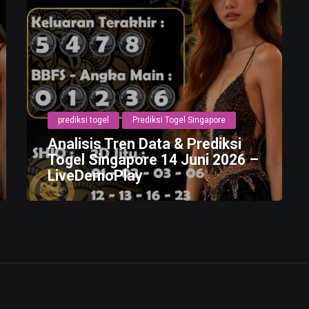
prediksi togel
Prediksi Togel Singapore
Analisis Tren Data & Prediksi
Togel Singapore 14 Juni 2026 –
LiveDemoPlay