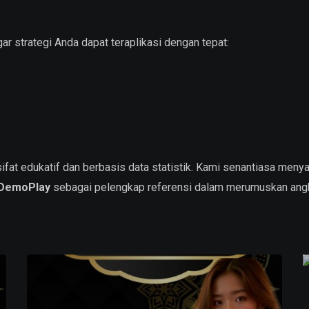
r strategi Anda dapat teraplikasi dengan tepat:
sifat edukatif dan berbasis data statistik. Kami senantiasa men
eDemoPlay
sebagai pelengkap referensi dalam merumuskan angka 