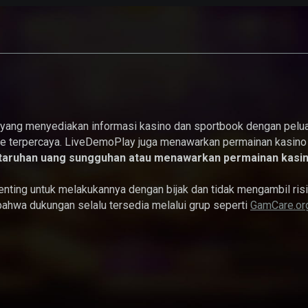
yang menyediakan informasi kasino dan sportbook dengan peluan
ne terpercaya. LiveDemoPlay juga menawarkan permainan kasino on
taruhan uang sungguhan atau menawarkan permainan kasi
enting untuk melakukannya dengan bijak dan tidak mengambil ris
 bahwa dukungan selalu tersedia melalui grup seperti
GamCare.or