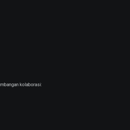
timbangan kolaborasi: