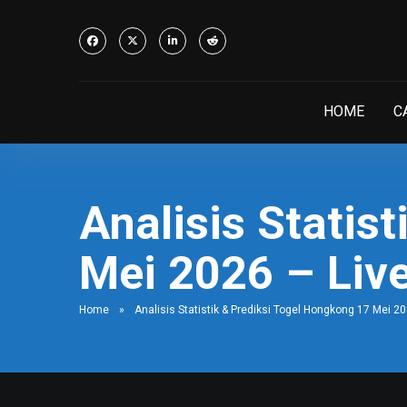
HOME
C
Analisis Statis
Mei 2026 – Li
Home
»
Analisis Statistik & Prediksi Togel Hongkong 17 Mei 