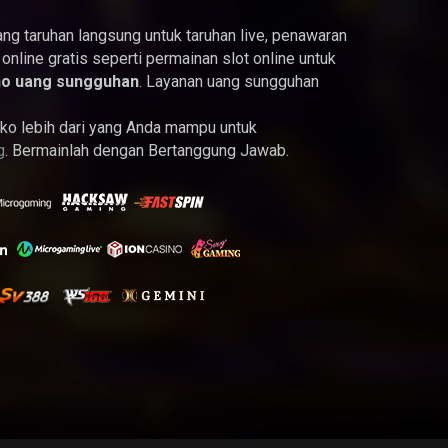
g taruhan langsung untuk taruhan live, penawaran
line gratis seperti permainan slot online untuk
no uang sungguhan
. Layanan uang sungguhan
iko lebih dari yang Anda mampu untuk
g
. Bermainlah dengan Bertanggung Jawab.