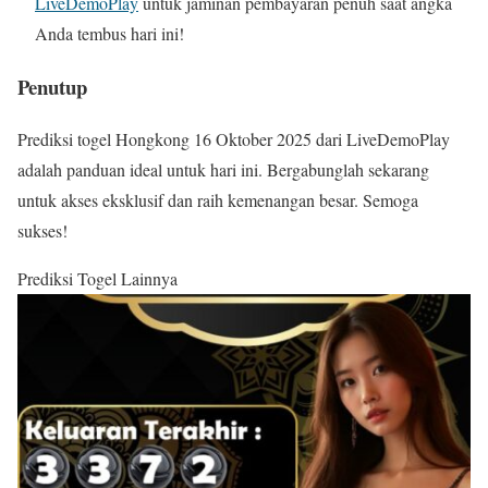
LiveDemoPlay
untuk jaminan pembayaran penuh saat angka
Anda tembus hari ini!
Penutup
Prediksi togel Hongkong 16 Oktober 2025 dari LiveDemoPlay
adalah panduan ideal untuk hari ini. Bergabunglah sekarang
untuk akses eksklusif dan raih kemenangan besar. Semoga
sukses!
Prediksi Togel Lainnya