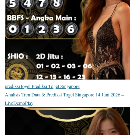
prediksi togel
Prediksi Togel Singapore
Analisis Tren Data & Prediksi Togel Singapore 14 Juni 2026 –
LiveDemoPlay