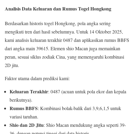
Analisis Data Keluaran dan Rumus Togel Hongkong
Berdasarkan historis togel Hongkong, pola angka sering
mengikuti tren dari hasil sebelumnya. Untuk 14 Oktober 2025,
kami analisis keluaran terakhir 0487 dan aplikasikan rumus BBFS
dari angka main 39615. Elemen shio Macan juga memainkan
peran, sesuai siklus zodiak Cina, yang memengaruhi kombinasi
2D jitu.
Faktor utama dalam prediksi kami:
Keluaran Terakhir
: 0487 (acuan untuk pola ekor dan kepala
berikutnya).
Rumus BBFS
: Kombinasi bolak-balik dari 3,9,6,1,5 untuk
variasi taruhan.
Shio dan 2D Jitu
: Shio Macan mendukung angka seperti 39-
36, dengan potensi tinggi dari data historis.