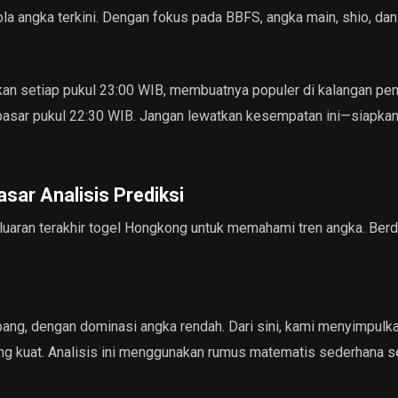
la angka terkini. Dengan fokus pada BBFS, angka main, shio, dan 
n setiap pukul 23:00 WIB, membuatnya populer di kalangan pemai
 pasar pukul 22:30 WIB. Jangan lewatkan kesempatan ini—siapkan
sar Analisis Prediksi
luaran terakhir togel Hongkong untuk memahami tren angka. Berda
bang, dengan dominasi angka rendah. Dari sini, kami menyimpulka
 kuat. Analisis ini menggunakan rumus matematis sederhana se