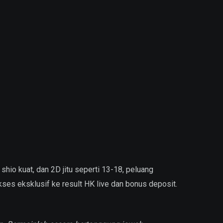
hio kuat, dan 2D jitu seperti 13-18, peluang
kses eksklusif ke result HK live dan bonus deposit.
prediksi togel
Prediksi Togel Sydney