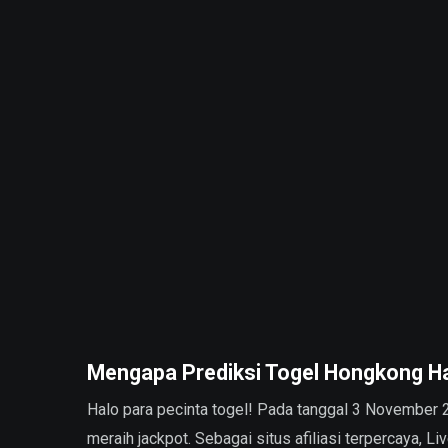
Mengapa Prediksi Togel Hongkong Har
Halo para pecinta togel! Pada tanggal 3 November 
meraih jackpot. Sebagai situs afiliasi terpercaya,