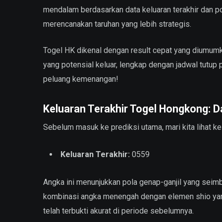
mendalam berdasarkan data keluaran terakhir dan po
merencanakan taruhan yang lebih strategis.
Togel HK dikenal dengan result cepat yang diumumka
yang potensial keluar, lengkap dengan jadwal tutup
peluang kemenangan!
Keluaran Terakhir Togel Hongkong: Da
Sebelum masuk ke prediksi utama, mari kita lihat ke
Keluaran Terakhir:
0559
Angka ini menunjukkan pola genap-ganjil yang seim
kombinasi angka menengah dengan elemen shio yang
telah terbukti akurat di periode sebelumnya.