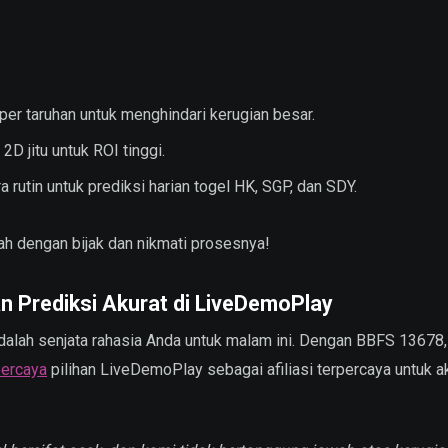
r taruhan untuk menghindari kerugian besar.
 jitu untuk ROI tinggi.
rutin untuk prediksi harian togel HK, SGP, dan SDY.
ah dengan bijak dan nikmati prosesnya!
 Prediksi Akurat di LiveDemoPlay
dalah senjata rahasia Anda untuk malam ini. Dengan BBFS 13678, s
percaya
pilihan LiveDemoPlay sebagai afiliasi terpercaya untuk a