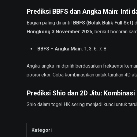
Prediksi BBFS dan Angka Main: Inti d
Bagian paling dinanti!
BBFS (Bolak Balik Full Set)
d
Hongkong 3 November 2025
, berikut bocoran kam
BBFS – Angka Main:
1, 3, 6, 7, 8
Angka-angka ini dipilih berdasarkan frekuensi kemun
posisi ekor. Coba kombinasikan untuk taruhan 4D a
Prediksi Shio dan 2D Jitu: Kombinas
Shio dalam togel HK sering menjadi kunci untuk taruh
Kategori