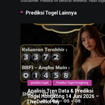
Disclaimer: Prediksi ini bersifat referensi. Hasil 
Prediksi Togel Lainnya
prediksi togel
Prediksi Togel Hongkong
Analisis Tren Data & Prediksi
Togel Hongkong 14 Juni 2026 –
LiveDemoPlay