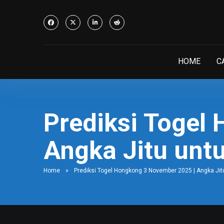
HOME
C
Prediksi Togel
Angka Jitu un
Home
»
Prediksi Togel Hongkong 3 November 2025 | Angka J