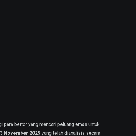
gi para bettor yang mencari peluang emas untuk
g 3 November 2025
yang telah dianalisis secara