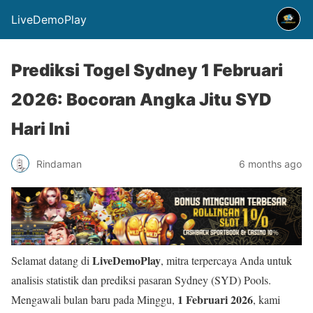
LiveDemoPlay
Prediksi Togel Sydney 1 Februari
2026: Bocoran Angka Jitu SYD
Hari Ini
Rindaman
6 months ago
LiveDemoPlay
Selamat datang di
, mitra terpercaya Anda untuk
analisis statistik dan prediksi pasaran Sydney (SYD) Pools.
1 Februari 2026
Mengawali bulan baru pada Minggu,
, kami