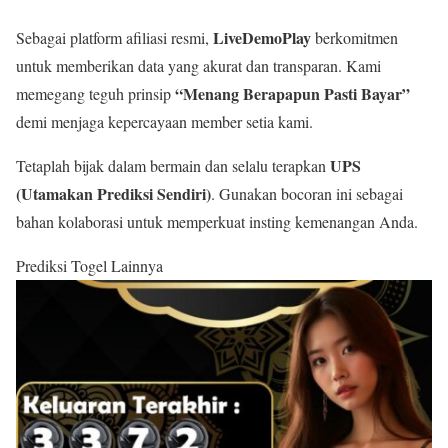
LiveDemoPlay
Sebagai platform afiliasi resmi,
berkomitmen
untuk memberikan data yang akurat dan transparan. Kami
“Menang Berapapun Pasti Bayar”
memegang teguh prinsip
demi menjaga kepercayaan member setia kami.
UPS
Tetaplah bijak dalam bermain dan selalu terapkan
(Utamakan Prediksi Sendiri)
. Gunakan bocoran ini sebagai
bahan kolaborasi untuk memperkuat insting kemenangan Anda.
Prediksi Togel Lainnya