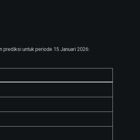
n prediksi untuk periode 15 Januari 2026: