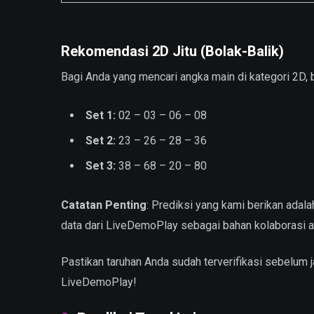
Rekomendasi 2D Jitu (Bolak-Balik)
Bagi Anda yang mencari angka main di kategori 2D, 
Set 1:
02 – 03 – 06 – 08
Set 2:
23 – 26 – 28 – 36
Set 3:
38 – 68 – 20 – 80
Catatan Penting
: Prediksi yang kami berikan adala
data dari LiveDemoPlay sebagai bahan kolaborasi
Pastikan taruhan Anda sudah terverifikasi sebelum 
LiveDemoPlay!