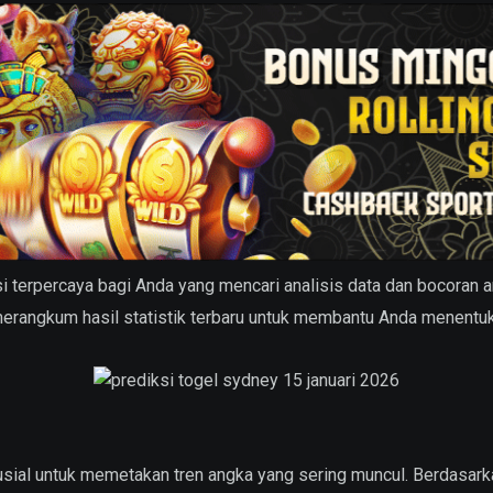
i terpercaya bagi Anda yang mencari analisis data dan bocoran a
merangkum hasil statistik terbaru untuk membantu Anda menentuk
sial untuk memetakan tren angka yang sering muncul. Berdasarkan