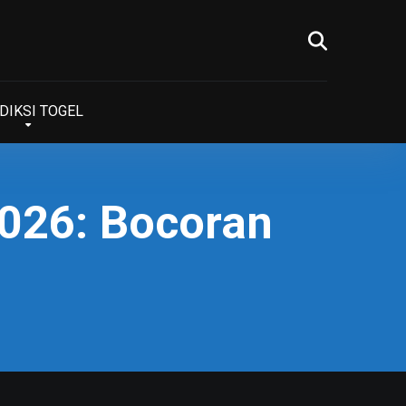
DIKSI TOGEL
2026: Bocoran