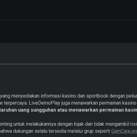
yang menyediakan informasi kasino dan sportbook dengan peluan
ne terpercaya. LiveDemoPlay juga menawarkan permainan kasino on
taruhan uang sungguhan atau menawarkan permainan kasi
enting untuk melakukannya dengan bijak dan tidak mengambil ris
 bahwa dukungan selalu tersedia melalui grup seperti
GamCare.or