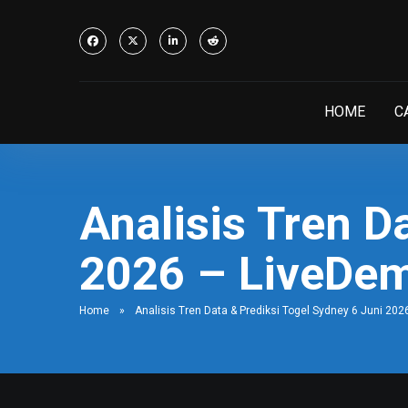
HOME
C
Analisis Tren D
2026 – LiveDe
Home
»
Analisis Tren Data & Prediksi Togel Sydney 6 Juni 20