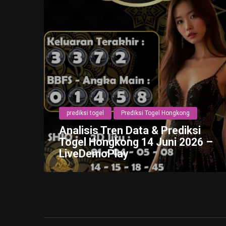
prediksi togel
Prediksi Togel Hongkong
Analisis Tren Data & Prediksi
Togel Hongkong 14 Juni 2026 –
LiveDemoPlay