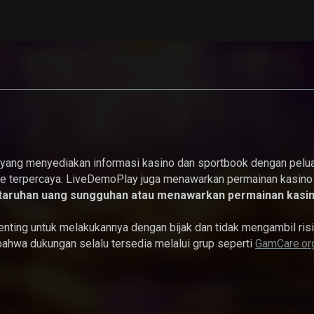
yang menyediakan informasi kasino dan sportbook dengan peluan
ne terpercaya. LiveDemoPlay juga menawarkan permainan kasino on
taruhan uang sungguhan atau menawarkan permainan kasi
enting untuk melakukannya dengan bijak dan tidak mengambil ris
 bahwa dukungan selalu tersedia melalui grup seperti
GamCare.or