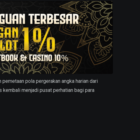
dan pemetaan pola pergerakan angka harian dari
 kembali menjadi pusat perhatian bagi para