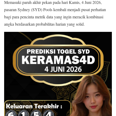
Memasuki paruh akhir pekan pada hari Kamis, 4 Juni 2026,
pasaran Sydney (SYD) Pools kembali menjadi pusat perhatian
bagi para pencinta metrik data yang ingin meracik kombinasi
angka berdasarkan probabilitas harian yang solid.