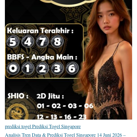
prediksi togel
Prediksi Togel Singapore
Analisis Tren Data & Prediksi Togel Singapore 14 Juni 2026 –