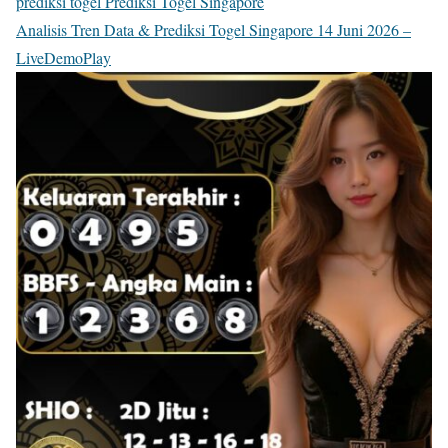
prediksi togel
Prediksi Togel Singapore
Analisis Tren Data & Prediksi Togel Singapore 14 Juni 2026 –
LiveDemoPlay