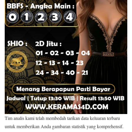
Tim analis kami telah membedah tarikan data keluaran terbaru
untuk memberikan Anda gambaran statistik yang komprehensif.