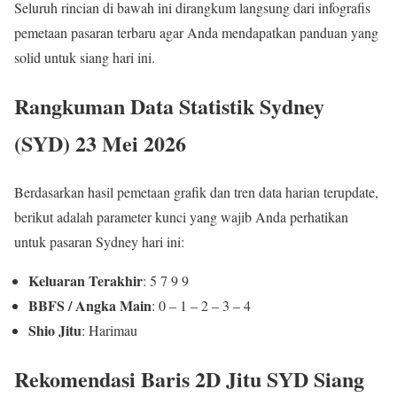
Seluruh rincian di bawah ini dirangkum langsung dari infografis
pemetaan pasaran terbaru agar Anda mendapatkan panduan yang
solid untuk siang hari ini.
Rangkuman Data Statistik Sydney
(SYD) 23 Mei 2026
Berdasarkan hasil pemetaan grafik dan tren data harian terupdate,
berikut adalah parameter kunci yang wajib Anda perhatikan
untuk pasaran Sydney hari ini:
Keluaran Terakhir
: 5 7 9 9
BBFS / Angka Main
: 0 – 1 – 2 – 3 – 4
Shio Jitu
: Harimau
Rekomendasi Baris 2D Jitu SYD Siang