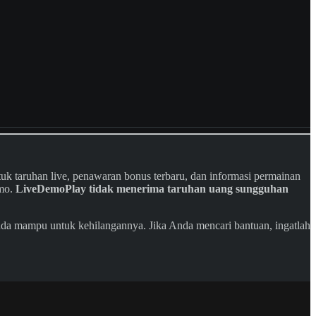
k taruhan live, penawaran bonus terbaru, dan informasi permainan
emo.
LiveDemoPlay tidak menerima taruhan uang sungguhan
nda mampu untuk kehilangannya. Jika Anda mencari bantuan, ingatlah