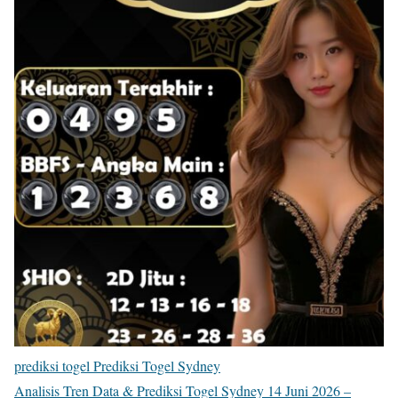
prediksi togel
Prediksi Togel Sydney
Analisis Tren Data & Prediksi Togel Sydney 14 Juni 2026 –