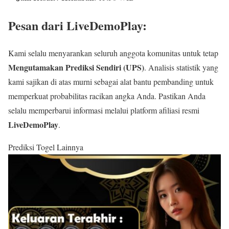
Pesan dari LiveDemoPlay:
Kami selalu menyarankan seluruh anggota komunitas untuk tetap
Mengutamakan Prediksi Sendiri (UPS)
. Analisis statistik yang
kami sajikan di atas murni sebagai alat bantu pembanding untuk
memperkuat probabilitas racikan angka Anda. Pastikan Anda
selalu memperbarui informasi melalui platform afiliasi resmi
LiveDemoPlay
.
Prediksi Togel Lainnya